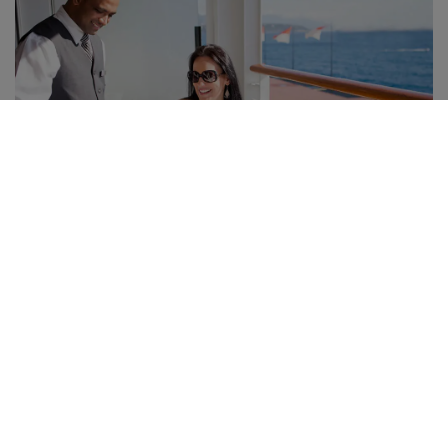
¿Por qué viajar con
Azamara?
🌙 Más noches en puerto
Vive la esencia de cada ciudad con estancias
extendidas y overnight stays en puertos icónicos.
🌍 Rutas fuera de lo común
Itinerarios cuidadosamente diseñados que