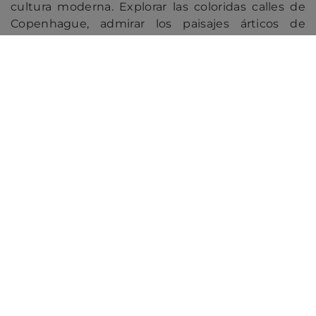
cultura moderna. Explorar las coloridas calles de
Copenhague, admirar los paisajes árticos de
Noruega y disfrutar de la mezcla cultural en
Helsinki convierte este viaje en una experiencia
inolvidable.
¡Ver toda la oferta de cruceros en el Norte
de Europa!
Nuestros cruceros recomendados
Princess
Cunard
Virgin Voyages
Ida y vuelta desde Southampton
Ida y vuelta desde Sou
(Londres)
(Londres)