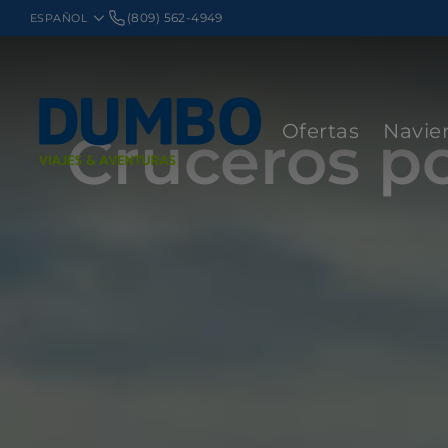
(809) 562-4949
Ofertas
Navie
Cruceros p