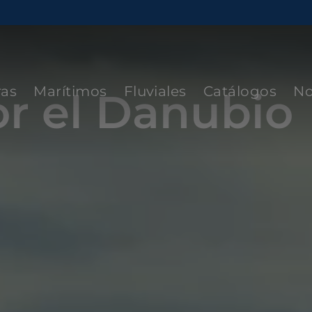
ras
Marítimos
Fluviales
Catálogos
No
or el Danubio