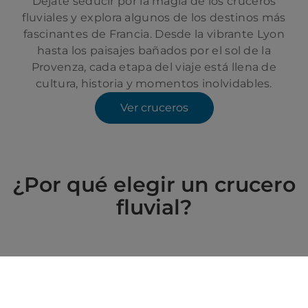
Déjate seducir por la magia de los cruceros
fluviales y explora algunos de los destinos más
fascinantes de Francia. Desde la vibrante Lyon
hasta los paisajes bañados por el sol de la
Provenza, cada etapa del viaje está llena de
cultura, historia y momentos inolvidables.
Ver cruceros
¿Por qué elegir un crucero
fluvial?