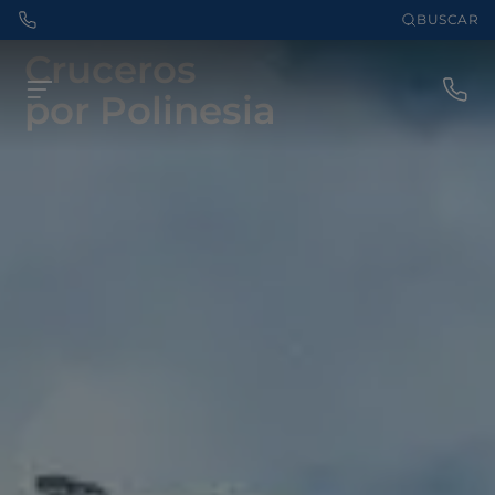
BUSCAR
Cruceros
por Polinesia