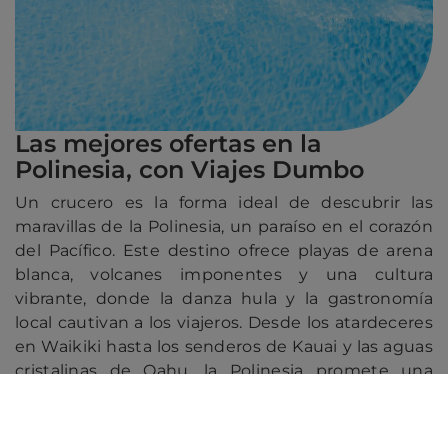
Las mejores ofertas en la
Polinesia, con Viajes Dumbo
Un crucero es la forma ideal de descubrir las
maravillas de la Polinesia, un paraíso en el corazón
del Pacífico. Este destino ofrece playas de arena
blanca, volcanes imponentes y una cultura
vibrante, donde la danza hula y la gastronomía
local cautivan a los viajeros. Desde los atardeceres
en Waikiki hasta los senderos de Kauai y las aguas
cristalinas de Oahu, la Polinesia promete una
experiencia inolvidable que combina naturaleza,
tradición y relajación.