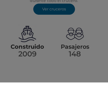
durante todo el crucero.
Ver cruceros
Construido
Pasajeros
2009
148