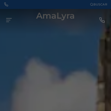
BUSCAR
AmaLyra