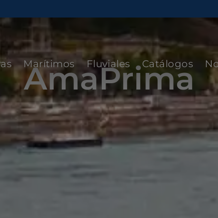
ras
Marítimos
Fluviales
Catálogos
No
AmaPrima