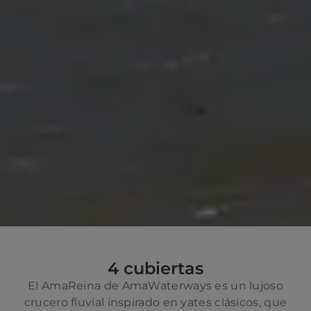
4 cubiertas
El AmaReina de AmaWaterways es un lujoso
crucero fluvial inspirado en yates clásicos, que