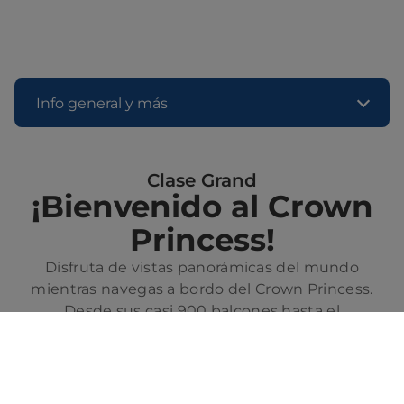
Info general y más
Clase Grand
¡Bienvenido al Crown
Princess!
Disfruta de vistas panorámicas del mundo
mientras navegas a bordo del Crown Princess.
Desde sus casi 900 balcones hasta el
impresionante Atrio de tres pisos, descubrirás un
ambiente relajante lleno de una variedad de
opciones de entretenimiento y gastronomía de
clase mundial, que te recibirán cada día al regresar