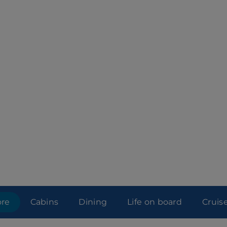
ore
Cabins
Dining
Life on board
Cruis