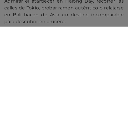
Admirar el atardecer en Halong Bay, recorrer las
calles de Tokio, probar ramen auténtico o relajarse
en Bali hacen de Asia un destino incomparable
para descubrir en crucero.
¡Ver toda la oferta de cruceors por Asia!
Nuestros cruceros recomendados
Princess
Cunard
Ida y vuelta desde Yokohama (Tokio)
desde Yokohama (Tokio)
Singapur
Circuito exótico por
Circle Japan Fal
Japón